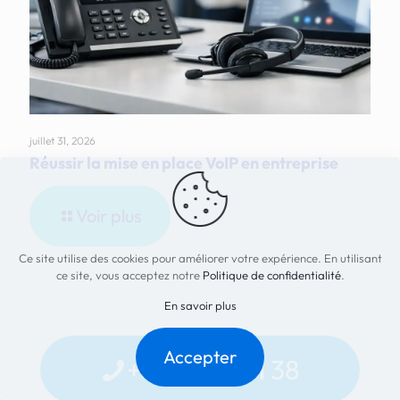
juillet 31, 2026
Réussir la mise en place VoIP en entreprise
Voir plus
Ce site utilise des cookies pour améliorer votre expérience. En utilisant
ce site, vous acceptez notre
Politique de confidentialité
.
En savoir plus
Accepter
+32 81 28 01 38