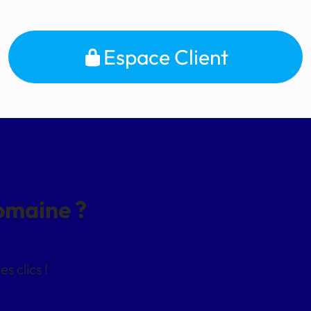
Espace Client
domaine ?
 clics !