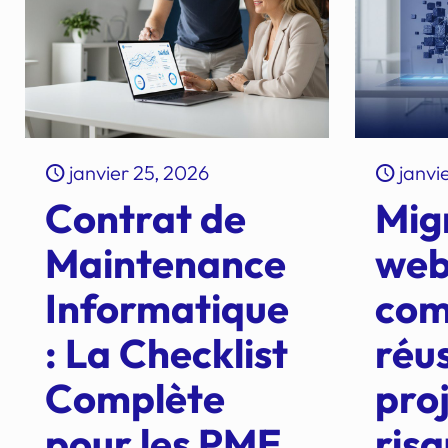
janvier 25, 2026
janvi
Contrat de
Migr
Maintenance
web
Informatique
com
: La Checklist
réus
Complète
pro
pour les PME
ris