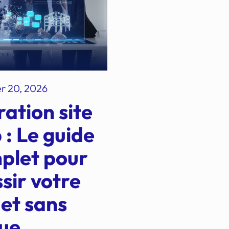
er 20, 2026
ation site
 : Le guide
plet pour
sir votre
jet sans
que