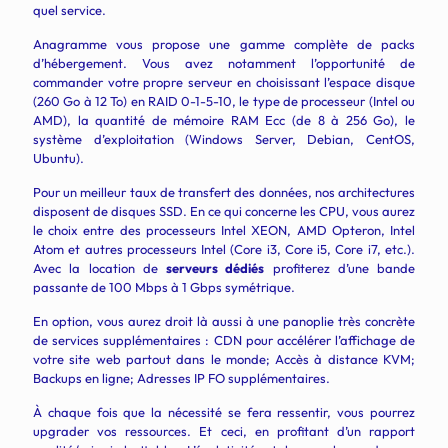
quel service.
Anagramme vous propose une gamme complète de packs
d’hébergement. V
ous avez notamment l’opportunité de
commander votre
propre serveur en choisissant l’espace disque
(260 Go à 12 To) en RAID 0-1-5-10, le type de processeur (Intel ou
AMD), la quantité de mémoire RAM Ecc (de 8 à 256 Go), le
système d’exploitation (Windows Server, Debian, CentOS,
Ubuntu).
Pour un meilleur taux de transfert des données, nos architectures
disposent de
disques SSD. En ce qui concerne les CPU, vous aurez
le choix entre des processeurs Intel XEON, AMD Opteron, Intel
Atom et autres processeurs Intel (Core i3, Core i5, Core i7, etc.).
Avec la
location de
serveurs dédiés
profiterez d’une bande
passante de 100 Mbps à 1 Gbps symétrique.
En option, vous aurez droit là aussi à une panoplie très concrète
de services supplémentaires : CDN pour accélérer l’affichage de
votre site web partout dans le monde; Accès à distance KVM;
Backups en ligne; Adresses IP FO supplémentaires.
À chaque fois que la nécessité se fera ressentir, vous pourrez
upgrader vos ressources. Et ceci, en profitant d’un rapport