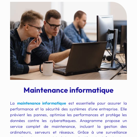
Maintenance informatique
La
maintenance informatique
est essentielle pour assurer la
performance et la sécurité des systèmes d’une entreprise. Elle
prévient les pannes, optimise les performances et protège les
données contre les cyberattaques. Anagramme propose un
service complet de maintenance, incluant la gestion des
ordinateurs, serveurs et réseaux. Grâce à une surveillance