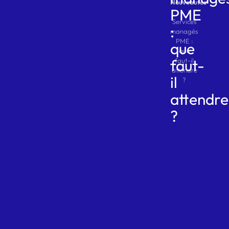
Nouveautés
PME
Services
:
managés
PME :
que
que
faut-
faut-il
attendre
il
?
attendre
?