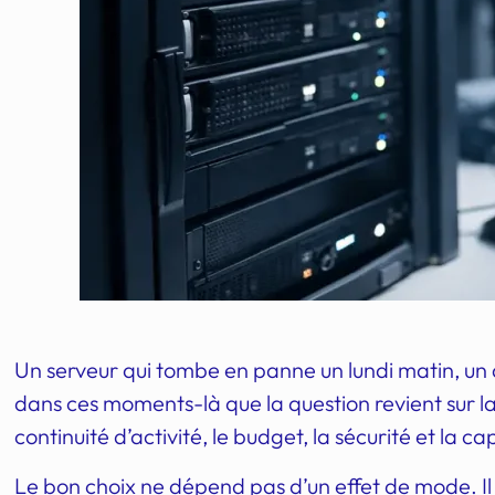
Un serveur qui tombe en panne un lundi matin, un 
dans ces moments-là que la question revient sur la 
continuité d’activité, le budget, la sécurité et la ca
Le bon choix ne dépend pas d’un effet de mode. I