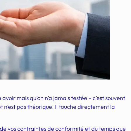
avoir mais qu’on n’a jamais testée – c’est souvent
t n’est pas théorique. Il touche directement la
 de vos contraintes de conformité et du temps que