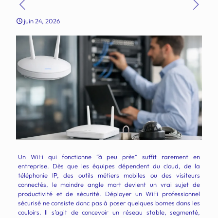
juin 24, 2026
Un WiFi qui fonctionne “à peu près” suffit rarement en
entreprise. Dès que les équipes dépendent du cloud, de la
téléphonie IP, des outils métiers mobiles ou des visiteurs
connectés, le moindre angle mort devient un vrai sujet de
productivité et de sécurité. Déployer un WiFi professionnel
sécurisé ne consiste donc pas à poser quelques bornes dans les
couloirs. Il s’agit de concevoir un réseau stable, segmenté,