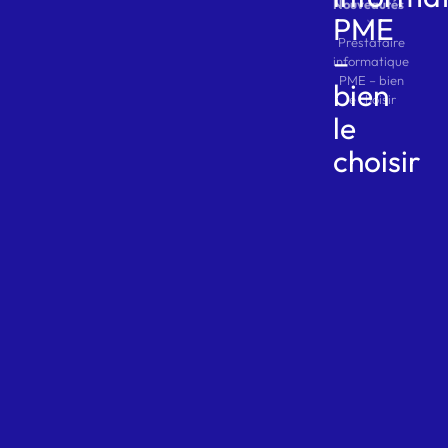
Nouveautés
PME
Prestataire
–
informatique
PME – bien
bien
le choisir
le
choisir