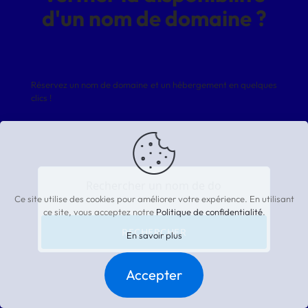
d'un nom de domaine ?
Réservez un nom de domaine et un hébergement en quelques
clics !
Ce site utilise des cookies pour améliorer votre expérience. En utilisant
ce site, vous acceptez notre
Politique de confidentialité
.
RECHERCHER
En savoir plus
Accepter