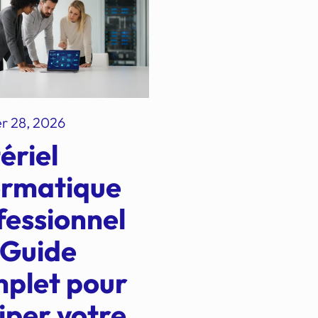
er 28, 2026
ériel
ormatique
fessionnel
 Guide
plet pour
iper votre