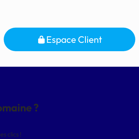
Espace Client
domaine ?
 clics !