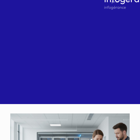
prix
infogérance