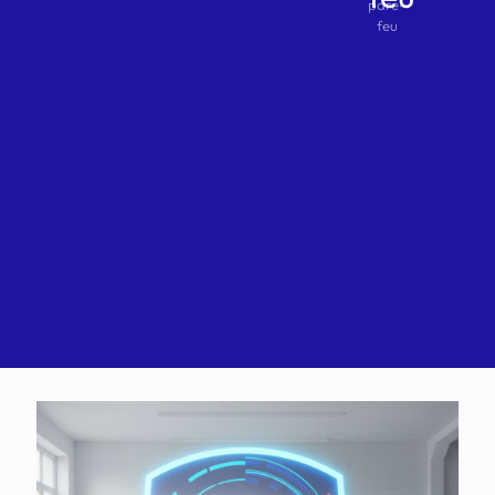
pare-
feu