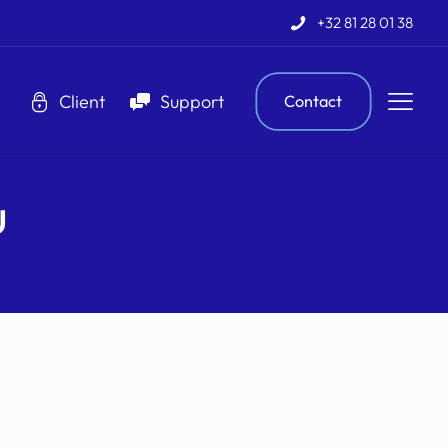
+32 81 28 01 38
Client
Support
Contact
u