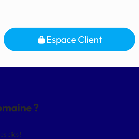
Espace Client
domaine ?
 clics !