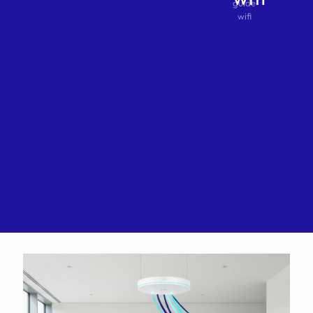
guide
wifi