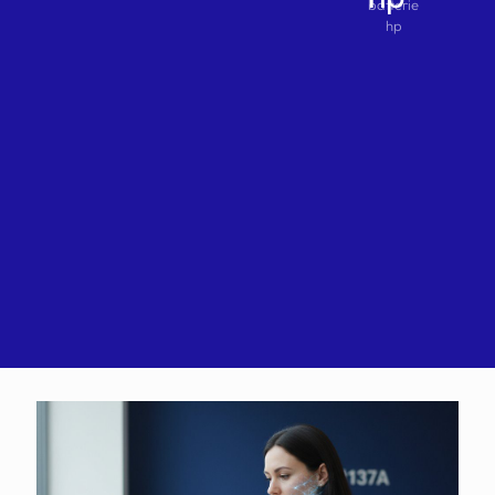
batterie
hp