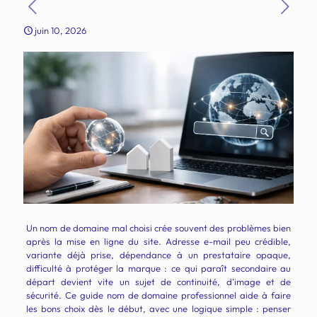
juin 10, 2026
Un nom de domaine mal choisi crée souvent des problèmes bien
après la mise en ligne du site. Adresse e-mail peu crédible,
variante déjà prise, dépendance à un prestataire opaque,
difficulté à protéger la marque : ce qui paraît secondaire au
départ devient vite un sujet de continuité, d’image et de
sécurité. Ce guide nom de domaine professionnel aide à faire
les bons choix dès le début, avec une logique simple : penser