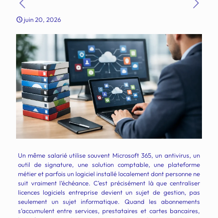
juin 20, 2026
Un même salarié utilise souvent Microsoft 365, un antivirus, un
outil de signature, une solution comptable, une plateforme
métier et parfois un logiciel installé localement dont personne ne
suit vraiment l’échéance. C’est précisément là que centraliser
licences logiciels entreprise devient un sujet de gestion, pas
seulement un sujet informatique. Quand les abonnements
s’accumulent entre services, prestataires et cartes bancaires,